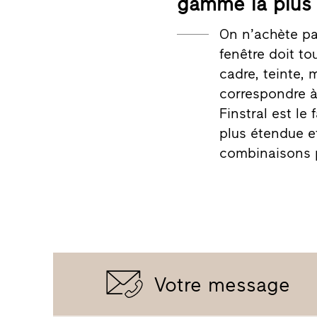
gamme la plus
On n’achète pa
fenêtre doit t
cadre, teinte, 
correspondre à 
Finstral est l
plus étendue e
combinaisons p
Votre message