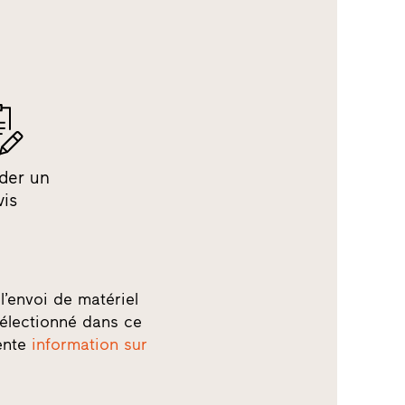
der un
vis
l’envoi de matériel
électionné dans ce
sente
information sur