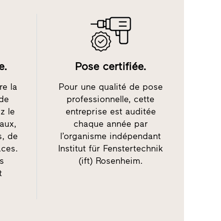
e.
Pose certifiée.
re la
Pour une qualité de pose
 de
professionnelle, cette
z le
entreprise est auditée
iaux,
chaque année par
s, de
l’organisme indépendant
aces.
Institut für Fenstertechnik
es
(ift) Rosenheim.
t