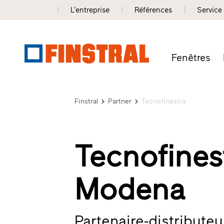
L’entreprise
Références
Service
Fenêtres
Finstral
Partner
Tecnofinestra
Tecnofines
Modena
Partenaire-distributeu