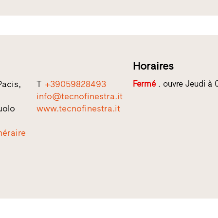
Horaires
Pacis,
T
+39059828493
Fermé
. ouvre Jeudi à
info@tecnofinestra.it
uolo
www.tecnofinestra.it
inéraire