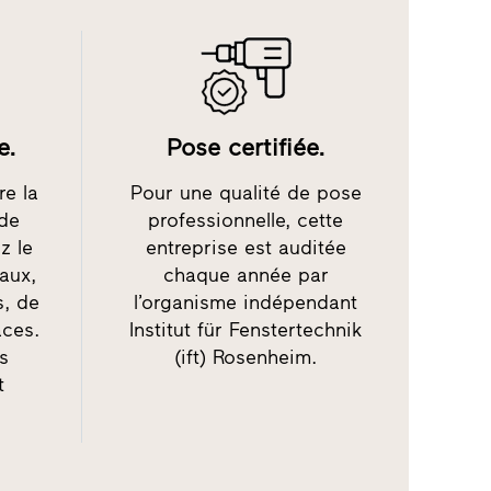
e.
Pose certifiée.
re la
Pour une qualité de pose
 de
professionnelle, cette
z le
entreprise est auditée
iaux,
chaque année par
s, de
l’organisme indépendant
aces.
Institut für Fenstertechnik
es
(ift) Rosenheim.
t