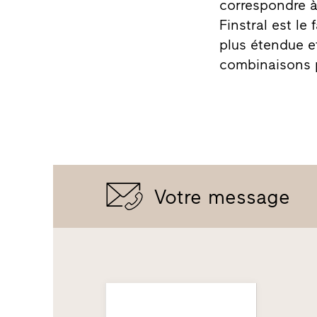
correspondre à 
Finstral est l
plus étendue e
combinaisons p
Votre message