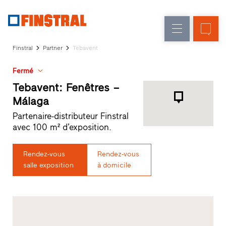
F
Rénovation
Fenêtres
L’entreprise
Références
Finstral
Partner
Tebavent
Construction
Portes
Service
neuve
d'entrée
Fermé
architectes
Programme
Tebavent: Fenêtres –
Parois
partenaires
Málaga
Recherche
vitrées
Partenaire-distributeur Finstral
de
avec 100 m² d’exposition.
distributeurs
Accès
rapides
Rendez-vous
Rendez-vous
salle exposition
à domicile