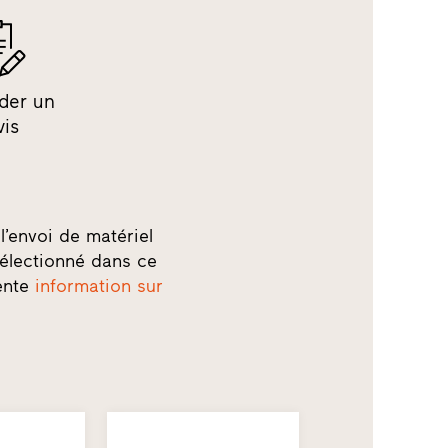
der un
vis
l’envoi de matériel
électionné dans ce
sente
information sur