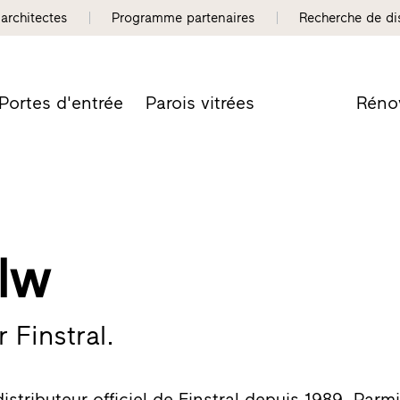
 architectes
Programme partenaires
Recherche de dis
Portes d'entrée
Parois vitrées
Réno
alw
 Finstral.
distributeur officiel de Finstral depuis 1989. Parm