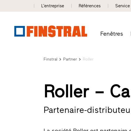
L’entreprise
Références
Service
Fenêtres
Finstral
Partner
Roller
Roller – C
Partenaire-distributeur
La société Roller est partenaire 