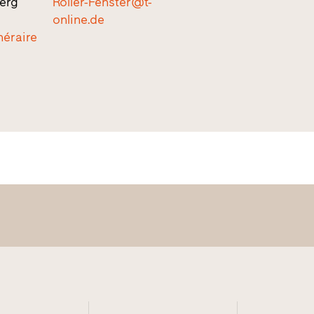
erg
Roller-Fenster@t-
online.de
inéraire