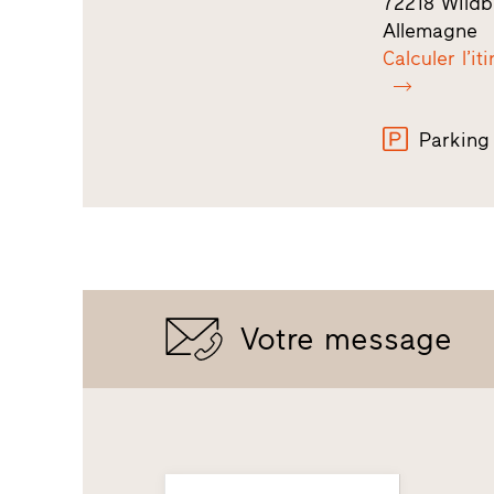
72218 Wildb
Allemagne
Calculer l’it
Parking
Votre message