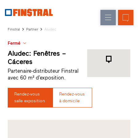
F
Rénovation
Fenêtres
L’entreprise
Références
Finstral
Partner
Aludec
Construction
Portes
Service
neuve
d'entrée
Fermé
architectes
Programme
Aludec: Fenêtres –
Parois
partenaires
Cáceres
Recherche
vitrées
Partenaire-distributeur Finstral
de
avec 60 m² d’exposition.
distributeurs
Accès
rapides
Rendez-vous
Rendez-vous
salle exposition
à domicile