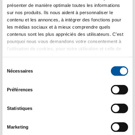
Quel thème vous intéresse le plus ?
présenter de manière optimale toutes les informations
sur nos produits. Ils nous aident à personnaliser le
Fenêtres
contenu et les annonces, à intégrer des fonctions pour
les médias sociaux et à mieux comprendre quels
Portes d’entrée
contenus sont les plus appréciés des utilisateurs. C’est
pourquoi nous vous demandons votre consentement à
Parois vitrées
l’utilisation de cookies, pour notre utilisation et celle de
nos partenaires pour les médias sociaux, la publicité et
Rénovation
l’analyse statistique. Nos partenaires peuvent combiner
Sélection
ces informations avec d’autres données que vous leur
Nécessaires
du
Construction neuve
avez fournies ou qu’ils ont collectées dans le cadre de
consentement
votre utilisation des services web. Merci.
Préférences
Votre message
Statistiques
Marketing