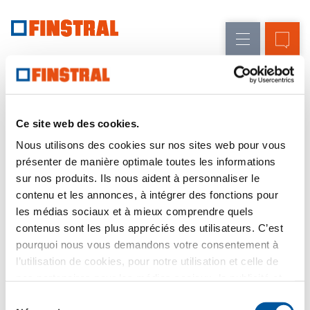
F
Rénovation
Fenêtres
L’entreprise
Références
Finstral
Inscription
Merci, en cours de traitement.
Construction
Portes
Service
neuve
d'entrée
architectes
Merci beaucoup pour votre inscription.
Programme
Ce site web des cookies.
Parois
partenaires
Votre demande a été transmise avec succès et est
Nous utilisons des cookies sur nos sites web pour vous
Recherche
en cours de traitement.
vitrées
de
présenter de manière optimale toutes les informations
distributeurs
sur nos produits. Ils nous aident à personnaliser le
Nous vous prions de bien vouloir patienter – nous
Accès
contenu et les annonces, à intégrer des fonctions pour
vous enverrons le Magic-Link par e-mail dès que
rapides
possible.
les médias sociaux et à mieux comprendre quels
contenus sont les plus appréciés des utilisateurs. C’est
Nous nous réjouissons de vous accueillir
pourquoi nous vous demandons votre consentement à
prochainement dans le Compendium.
l’utilisation de cookies, pour notre utilisation et celle de
nos partenaires pour les médias sociaux, la publicité et
Cordialement
l’analyse statistique. Nos partenaires peuvent combiner
Sélection
Votre équipe Finstral