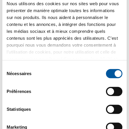
Nous utilisons des cookies sur nos sites web pour vous
présenter de manière optimale toutes les informations
sur nos produits. Ils nous aident à personnaliser le
contenu et les annonces, à intégrer des fonctions pour
les médias sociaux et à mieux comprendre quels
E-mail de confirmation
contenus sont les plus appréciés des utilisateurs. C’est
pourquoi nous vous demandons votre consentement à
l’utilisation de cookies, pour notre utilisation et celle de
nos partenaires pour les médias sociaux, la publicité et
l’analyse statistique. Nos partenaires peuvent combiner
Sélection
ces informations avec d’autres données que vous leur
Nécessaires
Ceci pourrait également vous intéresser :
du
avez fournies ou qu’ils ont collectées dans le cadre de
consentement
votre utilisation des services web. Merci.
Préférences
L’exemple de la tour de verre
Statistiques
Maison en Suisse
Marketing