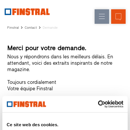
F
Rénovation
Fenêtres
L’entreprise
Références
Finstral
Contact
Demande
Construction
Portes
Service
neuve
d'entrée
architectes
Merci pour votre demande.
Programme
Parois
partenaires
Nous y répondrons dans les meilleurs délais. En
Recherche
attendant, voici des extraits inspirants de notre
vitrées
de
magazine.
distributeurs
Accès
Toujours cordialement
rapides
Votre équipe Finstral
Voici comment nous procédons.
Ce site web des cookies.