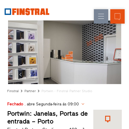
P
Renovação
Janelas
Empresa
Referências
Obra
Portas
Serviço
nova
de
para
arquitetos
entrada
Programa
Finstral
Envidraçados
Partner
Procura
de
distribuidor
Finstral
Partner
Portwin - Finstral Partner Studio
Acessos
rápidos
Fechado
. abre Segunda-feira ás 09:00
Portwin: Janelas, Portas de
entrada – Porto