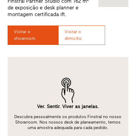
Finstral Partner Studio com 162 m²
de exposição e desk planner e
montagem certificada ift.
Visitar o
Visitar o
showroom
dimicilio
Ver. Sentir. Viver as janelas.
rma
Descubra pessoalmente os produtos Finstral no nosso
ra
Showroom. Nos nossos desk de planeamento, temos
i
uma amostra adequada para cada pedido.