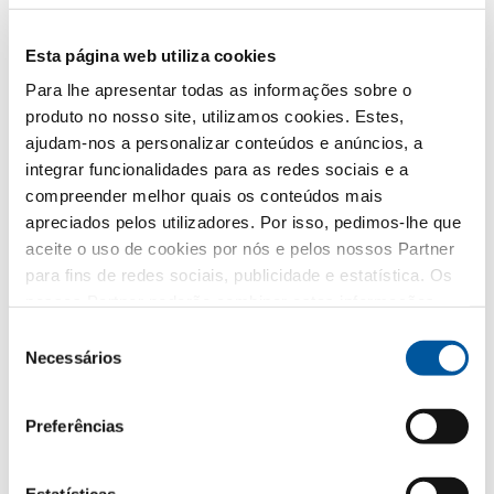
É assim que tratamos os seus dados.
Esta página web utiliza cookies
Utilizamos os seus dados para responder o melhor
possível ao seu pedido e não para publicidade não
Para lhe apresentar todas as informações sobre o
solicitada. Transmitimo-los diretamente ao distribuidor
produto no nosso site, utilizamos cookies. Estes,
partner escolhido, exclusivamente para esse fim. Todos
ajudam-nos a personalizar conteúdos e anúncios, a
os pormenores do tratamento de dados estão
descritos na presente
política de privacidades
.
integrar funcionalidades para as redes sociais e a
compreender melhor quais os conteúdos mais
Qual é o tema que mais lhe interessa?
apreciados pelos utilizadores. Por isso, pedimos-lhe que
aceite o uso de cookies por nós e pelos nossos Partner
para fins de redes sociais, publicidade e estatística. Os
Janelas
nossos Partner poderão combinar estas informações
com outros dados fornecidos por si ou recolhidos como
Portas de entrada
Seleção
parte da sua utilização do website. Obrigado.
Necessários
de
Envidraçados
consentimento
Preferências
Renovação
Obra nova
Estatísticas