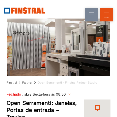
P
Renovação
Janelas
Empresa
Referências
Obra
Portas
Serviço
nova
de
para
arquitetos
entrada
Programa
Finstral
Envidraçados
Partner
Procura
de
distribuidor
Finstral
Partner
Open Serramenti - Finstral Partner Studio
Acessos
rápidos
Fechado
. abre Sexta-feira ás 08:30
Open Serramenti: Janelas,
Portas de entrada –