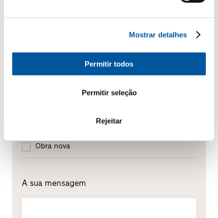
descritos na presente
política de privacidades
.
Qual é o tema que mais lhe interessa?
Mostrar detalhes
Janelas
Permitir todos
Portas de entrada
Permitir seleção
Envidraçados
Rejeitar
Renovação
Obra nova
A sua mensagem