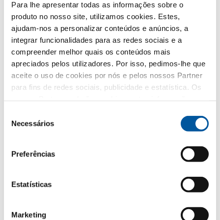
Para lhe apresentar todas as informações sobre o
produto no nosso site, utilizamos cookies. Estes,
ajudam-nos a personalizar conteúdos e anúncios, a
integrar funcionalidades para as redes sociais e a
compreender melhor quais os conteúdos mais
apreciados pelos utilizadores. Por isso, pedimos-lhe que
A sua mensagem
aceite o uso de cookies por nós e pelos nossos Partner
para fins de redes sociais, publicidade e estatística. Os
nossos Partner poderão combinar estas informações
com outros dados fornecidos por si ou recolhidos como
Seleção
parte da sua utilização do website. Obrigado.
Necessários
de
Escrever uma mensagem
consentimento
Preferências
É assim que tratamos os seus dados.
Utilizamos os seus dados para responder o melhor
Estatísticas
possível ao seu pedido e não para publicidade não
solicitada. Transmitimo-los diretamente ao distribuidor
partner escolhido, exclusivamente para esse fim. Todos
os pormenores do tratamento de dados estão
Marketing