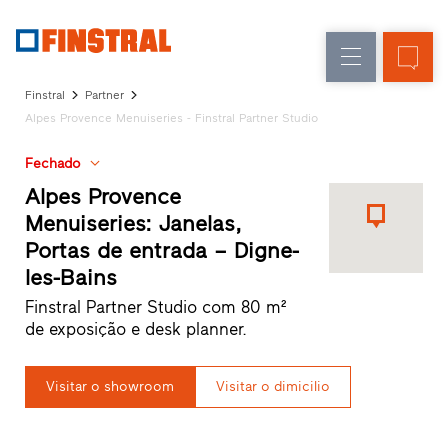
P
Renovação
Janelas
Empresa
Referências
Finstral
Partner
Obra
Portas
Alpes Provence Menuiseries - Finstral Partner Studio
Serviço
nova
de
para
Fechado
arquitetos
entrada
Programa
Alpes Provence
Finstral
Envidraçados
Menuiseries: Janelas,
Partner
Portas de entrada – Digne-
Procura
les-Bains
de
distribuidor
Finstral Partner Studio com 80 m²
Acessos
de exposição e desk planner.
rápidos
Visitar o showroom
Visitar o dimicilio