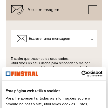
A sua mensagem
Escrever uma mensagem
É assim que tratamos os seus dados.
Utilizamos os seus dados para responder o melhor
possível ao seu pedido e não para publicidade não
solicitada. Transmitimo-los diretamente ao distribuidor
partner escolhido, exclusivamente para esse fim. Todos
os pormenores do tratamento de dados estão
descritos na presente
política de privacidades
.
Esta página web utiliza cookies
Qual é o tema que mais lhe interessa?
Para lhe apresentar todas as informações sobre o
produto no nosso site, utilizamos cookies. Estes,