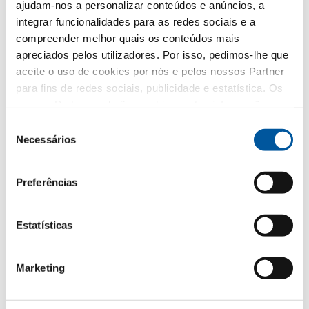
ajudam-nos a personalizar conteúdos e anúncios, a
Janelas
integrar funcionalidades para as redes sociais e a
compreender melhor quais os conteúdos mais
Portas de entrada
apreciados pelos utilizadores. Por isso, pedimos-lhe que
aceite o uso de cookies por nós e pelos nossos Partner
Envidraçados
para fins de redes sociais, publicidade e estatística. Os
nossos Partner poderão combinar estas informações
Renovação
com outros dados fornecidos por si ou recolhidos como
Seleção
parte da sua utilização do website. Obrigado.
Obra nova
Necessários
de
consentimento
Preferências
A sua mensagem
Estatísticas
Marketing