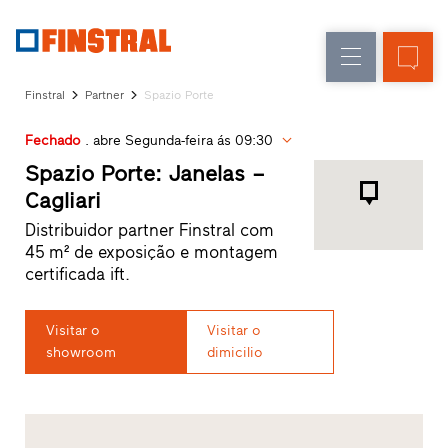
P
Renovação
Janelas
Empresa
Referências
Finstral
Partner
Spazio Porte
Obra
Portas
Serviço
nova
de
Fechado
. abre Segunda-feira ás 09:30
para
arquitetos
entrada
Spazio Porte: Janelas –
Programa
Cagliari
Finstral
Envidraçados
Distribuidor partner Finstral com
Partner
45 m² de exposição e montagem
Procura
certificada ift.
de
distribuidor
Acessos
Visitar o
Visitar o
rápidos
showroom
dimicilio