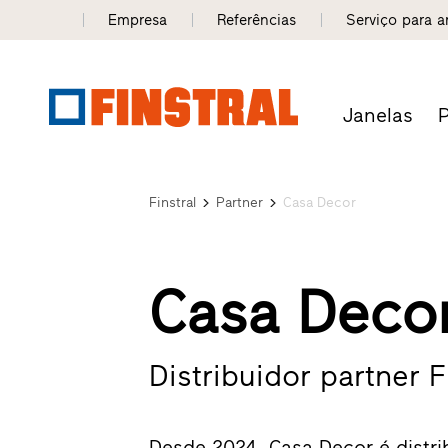
Empresa
Referências
Serviço para a
Janelas
P
Finstral
Partner
Casa Decor
Casa Decor
Distribuidor partner 
Desde 2024, Casa Decor é distrib