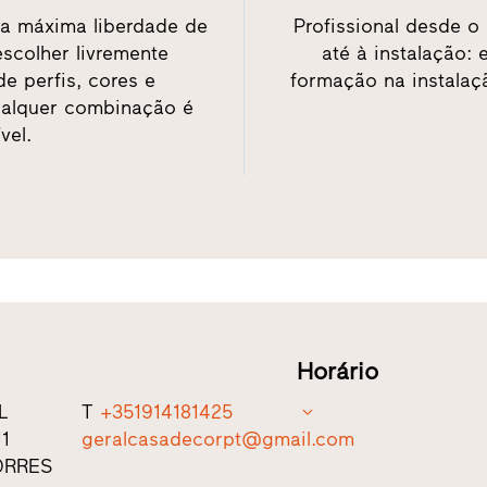
 a máxima liberdade de
Profissional desde o
scolher livremente
até à instalação: 
de perfis, cores e
formação na instalaçã
qualquer combinação é
vel.
Horário
L
T
+351914181425
11
geralcasadecorpt@gmail.com
ORRES