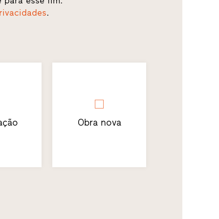
e para esse fim.
privacidades
.
ação
Obra nova