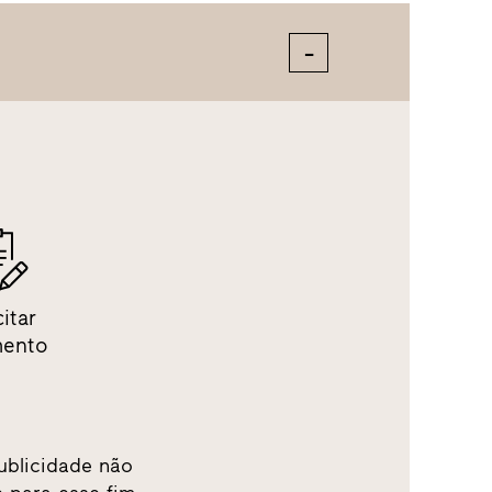
citar
mento
ublicidade não