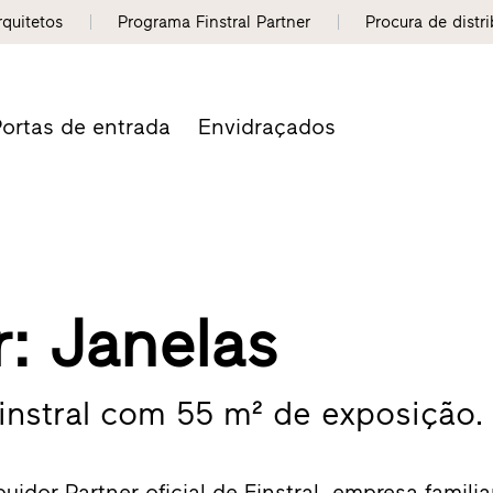
rquitetos
Programa Finstral Partner
Procura de distr
ortas de entrada
Envidraçados
: Janelas
Finstral com 55 m² de exposição.
uidor Partner oficial de Finstral, empresa familia