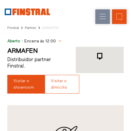
P
Renovação
Janelas
Empresa
Referências
Finstral
Partner
ARMAFEN
Obra
Portas
Serviço
nova
de
Aberto
Encerra ás 12:00
para
arquitetos
entrada
ARMAFEN
Programa
Distribuidor partner
Finstral
Envidraçados
Finstral.
Partner
Procura
Visitar o
Visitar o
de
showroom
dimicilio
distribuidor
Acessos
rápidos