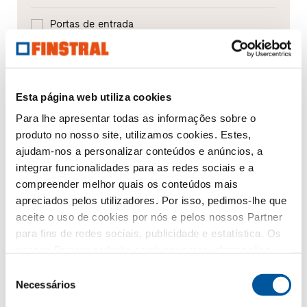
Portas de entrada
Envidraçados
Renovação
Esta página web utiliza cookies
Para lhe apresentar todas as informações sobre o
Obra nova
produto no nosso site, utilizamos cookies. Estes,
ajudam-nos a personalizar conteúdos e anúncios, a
integrar funcionalidades para as redes sociais e a
A sua mensagem
compreender melhor quais os conteúdos mais
apreciados pelos utilizadores. Por isso, pedimos-lhe que
aceite o uso de cookies por nós e pelos nossos Partner
para fins de redes sociais, publicidade e estatística. Os
nossos Partner poderão combinar estas informações
com outros dados fornecidos por si ou recolhidos como
Seleção
parte da sua utilização do website. Obrigado.
Necessários
de
consentimento