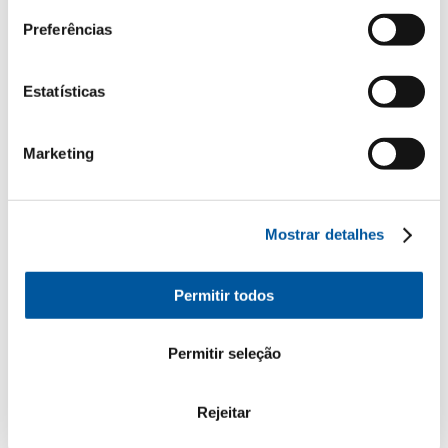
Preferências
Os seus dados pessoais
*Campos obrigatórios
Estatísticas
Senhor
Senhora
Marketing
Nome*
Mostrar detalhes
Apelido*
Permitir todos
Como podemos entrar em contacto consigo?
Permitir seleção
E-Mail*
Rejeitar