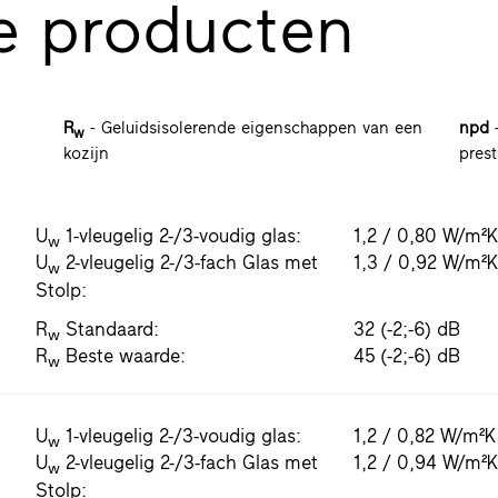
e producten
R
- Geluidsisolerende eigenschappen van een
npd
-
w
kozijn
prest
U
1-vleugelig 2-/3-voudig glas:
1,2 / 0,80 W/m²
w
U
2-vleugelig 2-/3-fach Glas met
1,3 / 0,92 W/m²
w
Stolp:
R
Standaard:
32 (-2;-6) dB
w
R
Beste waarde:
45 (-2;-6) dB
w
U
1-vleugelig 2-/3-voudig glas:
1,2 / 0,82 W/m²K
w
U
2-vleugelig 2-/3-fach Glas met
1,2 / 0,94 W/m²
w
Stolp: