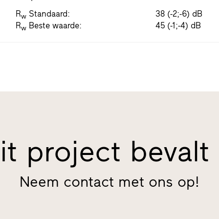
R
Standaard:
38 (-2;-6) dB
w
R
Beste waarde:
45 (-1;-4) dB
w
it project bevalt
Neem contact met ons op!