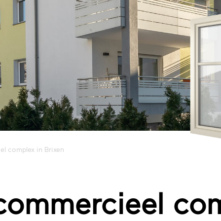
l complex in Brixen
commercieel com