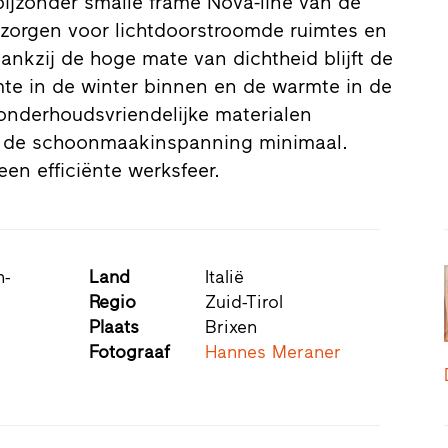
ijzonder smalle frame Nova-line van de
 zorgen voor lichtdoorstroomde ruimtes en
ankzij de hoge mate van dichtheid blijft de
te in de winter binnen en de warmte in de
onderhoudsvriendelijke materialen
is de schoonmaakinspanning minimaal.
een efficiënte werksfeer.
n-
Land
Italië
Regio
Zuid-Tirol
Plaats
Brixen
Fotograaf
Hannes Meraner