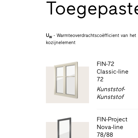
Toegepast
U
- Warmteoverdrachtscoëfficient van het
w
kozijnelement
FIN-72
Classic-line
72
Kunststof-
Kunststof
FIN-Project
Nova-line
78/88