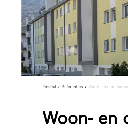
Finstral
Referenties
Woon- en commerciee
Woon- en 