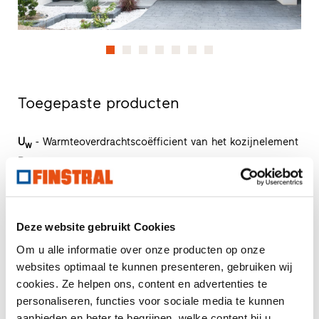
Toegepaste producten
U
- Warmteoverdrachtscoëfficient van het kozijnelement
w
R
- Geluidsisolerende eigenschappen van een kozijn
w
npd
- no performance determined (geen prestatie
vastgesteld)
Deze website gebruikt Cookies
FIN-Project Classic-line 78/88
Om u alle informatie over onze producten op onze
websites optimaal te kunnen presenteren, gebruiken wij
Aluminium-Aluminium
cookies. Ze helpen ons, content en advertenties te
Productbladen downloaden
personaliseren, functies voor sociale media te kunnen
Bestektekst aanvragen
aanbieden en beter te begrijpen, welke content bij u