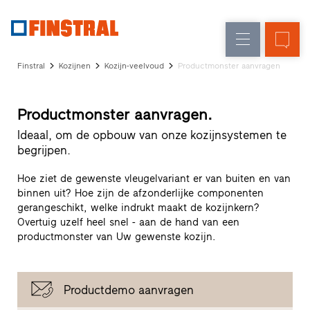
N
Renovatie
Kozijnen
Onderneming
Referenties
Finstral
Kozijnen
Kozijn-veelvoud
Productmonster aanvragen
Nieuw-/Verbouw
Huisdeuren
Architecten-
Service
Glasgevels
Productmonster aanvragen.
Showroom
Heeze
Ideaal, om de opbouw van onze kozijnsystemen te
Showroom
begrijpen.
Hoofddorp
Showroom
Hoe ziet de gewenste vleugelvariant er van buiten en van
Apeldoorn
binnen uit? Hoe zijn de afzonderlijke componenten
Snelle
gerangeschikt, welke indrukt maakt de kozijnkern?
Overtuig uzelf heel snel - aan de hand van een
toegang
productmonster van Uw gewenste kozijn.
Productdemo aanvragen