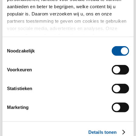
aanbieden en beter te begrijpen, welke content bij u
Uw geselecteerde demo
populair is. Daarom verzoeken wij u, ons en onze
partners toestemming te geven om cookies te gebruiken
voor sociale media, advertenties en analyses. Onze
partners kunnen deze informatie met andere gegevens
combineren, die u aan hen verstrekt heeft of die ze in het
Toestemmingsselectie
kader van uw gebruik van de diensten hebben
Noodzakelijk
verzameld. Hartelijk dank.
Voorkeuren
FIN-Slide Slim-line 170
Statistieken
Aluminium-Hout
Uw bericht
Marketing
Details tonen