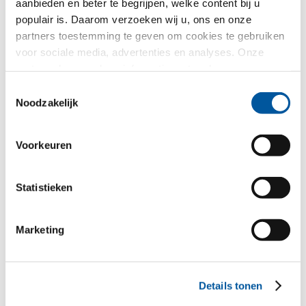
aanbieden en beter te begrijpen, welke content bij u
populair is. Daarom verzoeken wij u, ons en onze
partners toestemming te geven om cookies te gebruiken
Dit zou ook U kunnen interesseren:
voor sociale media, advertenties en analyses. Onze
partners kunnen deze informatie met andere gegevens
Gedroomde realiteit.
combineren, die u aan hen verstrekt heeft of die ze in het
Toestemmingsselectie
kader van uw gebruik van de diensten hebben
Noodzakelijk
verzameld. Hartelijk dank.
Vrijstaande woning in Porcheresse
Voorkeuren
Statistieken
“Alles begint met de deur.”
Marketing
Details tonen
Contact