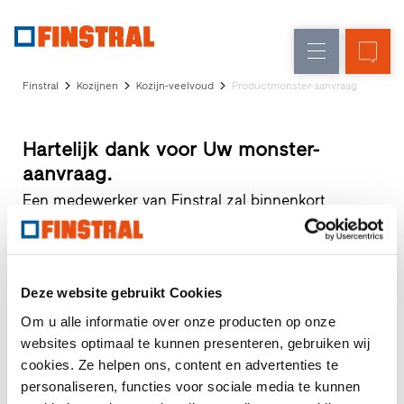
N
Renovatie
Kozijnen
Onderneming
Referenties
Finstral
Kozijnen
Kozijn-veelvoud
Productmonster-aanvraag
Nieuw-/Verbouw
Huisdeuren
Architecten-
Service
Glasgevels
Hartelijk dank voor Uw monster-
Showroom
aanvraag.
Heeze
Showroom
Een medewerker van Finstral zal binnenkort
Hoofddorp
contact opnemen over de door U gewenste
Showroom
monsters. In de tussentijd vindt u hier ter inspiratie
Apeldoorn
artikelen uit ons magazine.
Snelle
toegang
Deze website gebruikt Cookies
Altijd met vriendelijke groeten
Uw Finstral Team
Om u alle informatie over onze producten op onze
websites optimaal te kunnen presenteren, gebruiken wij
Onze firma is tot 23 augustus gesloten. Zodra wij terug
cookies. Ze helpen ons, content en advertenties te
zijn, melden wij ons bij u.
personaliseren, functies voor sociale media te kunnen