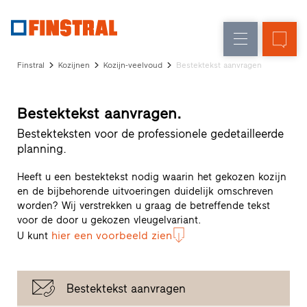
N
Renovatie
Kozijnen
Onderneming
Referenties
Finstral
Kozijnen
Kozijn-veelvoud
Bestektekst aanvragen
Nieuw-/Verbouw
Huisdeuren
Architecten-
Service
Glasgevels
Bestektekst aanvragen.
Showroom
Heeze
Bestekteksten voor de professionele gedetailleerde
Showroom
planning.
Hoofddorp
Showroom
Heeft u een bestektekst nodig waarin het gekozen kozijn
Apeldoorn
en de bijbehorende uitvoeringen duidelijk omschreven
Snelle
worden? Wij verstrekken u graag de betreffende tekst
voor de door u gekozen vleugelvariant.
toegang
hier een voorbeeld zien
U kunt
Bestektekst aanvragen