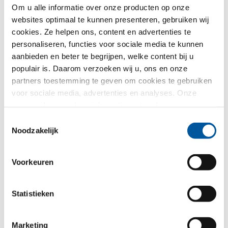
Om u alle informatie over onze producten op onze
Land*
websites optimaal te kunnen presenteren, gebruiken wij
cookies. Ze helpen ons, content en advertenties te
Kiezen
personaliseren, functies voor sociale media te kunnen
aanbieden en beter te begrijpen, welke content bij u
populair is. Daarom verzoeken wij u, ons en onze
Selectie CAD-data voor vleugelvarianten
partners toestemming te geven om cookies te gebruiken
voor sociale media, advertenties en analyses. Onze
partners kunnen deze informatie met andere gegevens
combineren, die u aan hen verstrekt heeft of die ze in het
Toestemmingsselectie
kader van uw gebruik van de diensten hebben
Noodzakelijk
verzameld. Hartelijk dank.
Voorkeuren
FIN-Window Step-line C
Statistieken
90+8
Aluminium-Kunststof
Marketing