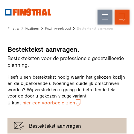
N
Renovatie
Kozijnen
Onderneming
Referenties
Finstral
Kozijnen
Kozijn-veelvoud
Bestektekst aanvragen
Nieuw-/Verbouw
Huisdeuren
Architecten-
Service
Glasgevels
Bestektekst aanvragen.
Showroom
Heeze
Bestekteksten voor de professionele gedetailleerde
Showroom
planning.
Hoofddorp
Showroom
Heeft u een bestektekst nodig waarin het gekozen kozijn
Apeldoorn
en de bijbehorende uitvoeringen duidelijk omschreven
Snelle
worden? Wij verstrekken u graag de betreffende tekst
voor de door u gekozen vleugelvariant.
toegang
hier een voorbeeld zien
U kunt
Bestektekst aanvragen