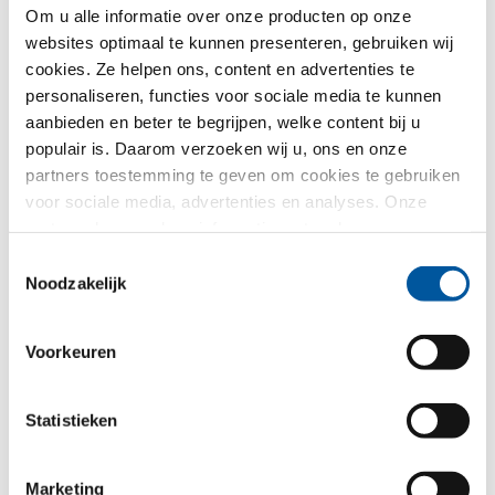
Om u alle informatie over onze producten op onze
Land*
websites optimaal te kunnen presenteren, gebruiken wij
cookies. Ze helpen ons, content en advertenties te
Kiezen
personaliseren, functies voor sociale media te kunnen
aanbieden en beter te begrijpen, welke content bij u
populair is. Daarom verzoeken wij u, ons en onze
Selectie CAD-data voor vleugelvarianten
partners toestemming te geven om cookies te gebruiken
voor sociale media, advertenties en analyses. Onze
partners kunnen deze informatie met andere gegevens
combineren, die u aan hen verstrekt heeft of die ze in het
Toestemmingsselectie
kader van uw gebruik van de diensten hebben
Noodzakelijk
verzameld. Hartelijk dank.
Voorkeuren
FIN-Window Nova-line Twin
Statistieken
N 90+8
Aluminium-Kunststof
Marketing