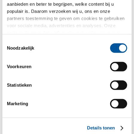
aanbieden en beter te begrijpen, welke content bij u
populair is. Daarom verzoeken wij u, ons en onze
partners toestemming te geven om cookies te gebruiken
voor sociale media, advertenties en analyses. Onze
partners kunnen deze informatie met andere gegevens
Nieuwbouw: Hotel in dorp Tirol
combineren, die u aan hen verstrekt heeft of die ze in het
Toestemmingsselectie
kader van uw gebruik van de diensten hebben
Noodzakelijk
verzameld. Hartelijk dank.
Voorkeuren
Statistieken
Meer referenties tonen
Marketing
Uw bericht aan ons
Details tonen