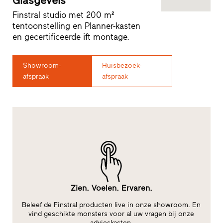
Glasgevels
Finstral studio met 200 m²
tentoonstelling en Planner-kasten
en gecertificeerde ift montage.
Showroom-
Huisbezoek-
afspraak
afspraak
Zien. Voelen. Ervaren.
Beleef de Finstral producten live in onze showroom. En
im
vind geschikte monsters voor al uw vragen bij onze
advieskasten.
fu