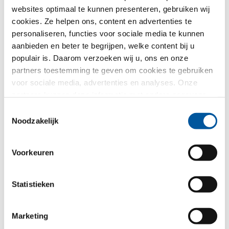
info@piccolobruno.it
websites optimaal te kunnen presenteren, gebruiken wij
cookies. Ze helpen ons, content en advertenties te
personaliseren, functies voor sociale media te kunnen
aanbieden en beter te begrijpen, welke content bij u
populair is. Daarom verzoeken wij u, ons en onze
Uw bericht aan ons
partners toestemming te geven om cookies te gebruiken
voor sociale media, advertenties en analyses. Onze
partners kunnen deze informatie met andere gegevens
combineren, die u aan hen verstrekt heeft of die ze in het
Toestemmingsselectie
kader van uw gebruik van de diensten hebben
Noodzakelijk
Bericht schrijven
verzameld. Hartelijk dank.
Voorkeuren
Zo gaan wij met Uw gegevens om.
Wij gebruiken Uw gegevens, om Uw aanvraag zo goed
Statistieken
mogelijk te verwerken - maar niet voor ongewenste
reclame. Hiervoor geven wij U rechtstreeks door aan
de desbetreffende dealer - ook alleen voor dit doel. Alle
Marketing
details van de gegevensverwerking worden beschreven
in dit
privacybeleid
.