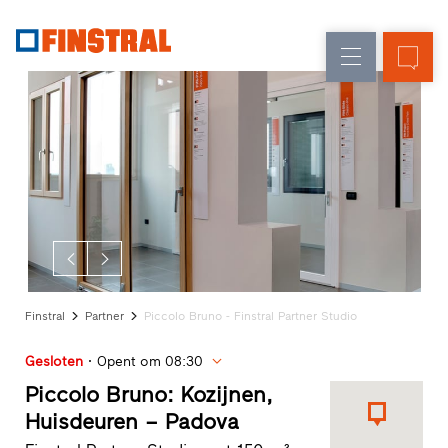
N
Renovatie
Kozijnen
Onderneming
Referenties
Nieuw-/Verbouw
Huisdeuren
Architecten-
Service
Glasgevels
Showroom
Heeze
Showroom
Hoofddorp
Showroom
Apeldoorn
Snelle
Finstral
Partner
Piccolo Bruno - Finstral Partner Studio
toegang
Gesloten
Opent om 08:30
Piccolo Bruno: Kozijnen,
Huisdeuren – Padova