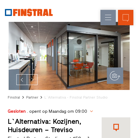
N
Renovatie
Kozijnen
Onderneming
Referenties
Nieuw-/Verbouw
Huisdeuren
Architecten-
Service
Glasgevels
Showroom
Heeze
Showroom
Hoofddorp
Showroom
Apeldoorn
Snelle
Finstral
Partner
L`Alternativa - Finstral Partner Studio
toegang
Gesloten
. opent op Maandag om 09:00
L`Alternativa: Kozijnen,
Huisdeuren – Treviso