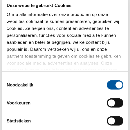
Wij gebruiken Uw gegevens, om Uw aanvraag zo goed
Deze website gebruikt Cookies
mogelijk te verwerken - maar niet voor ongewenste
Om u alle informatie over onze producten op onze
reclame. Hiervoor geven wij U rechtstreeks door aan
de desbetreffende dealer - ook alleen voor dit doel. Alle
websites optimaal te kunnen presenteren, gebruiken wij
details van de gegevensverwerking worden beschreven
cookies. Ze helpen ons, content en advertenties te
in dit
privacybeleid
.
personaliseren, functies voor sociale media te kunnen
aanbieden en beter te begrijpen, welke content bij u
Voor welk thema heeft u vooral interesse?
populair is. Daarom verzoeken wij u, ons en onze
partners toestemming te geven om cookies te gebruiken
Kozijnen
voor sociale media, advertenties en analyses. Onze
partners kunnen deze informatie met andere gegevens
Huisdeuren
combineren, die u aan hen verstrekt heeft of die ze in het
Toestemmingsselectie
kader van uw gebruik van de diensten hebben
Noodzakelijk
Glasgevels
verzameld. Hartelijk dank.
Renovatie
Voorkeuren
Nieuw-/Verbouw
Statistieken