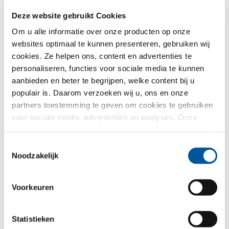
Zo gaan wij met Uw gegevens om.
Deze website gebruikt Cookies
Wij gebruiken Uw gegevens, om Uw aanvraag zo goed
mogelijk te verwerken - maar niet voor ongewenste
Om u alle informatie over onze producten op onze
reclame. Hiervoor geven wij U rechtstreeks door aan
websites optimaal te kunnen presenteren, gebruiken wij
de desbetreffende dealer - ook alleen voor dit doel. Alle
cookies. Ze helpen ons, content en advertenties te
details van de gegevensverwerking worden beschreven
in dit
privacybeleid
.
personaliseren, functies voor sociale media te kunnen
aanbieden en beter te begrijpen, welke content bij u
Voor welk thema heeft u vooral interesse?
populair is. Daarom verzoeken wij u, ons en onze
partners toestemming te geven om cookies te gebruiken
voor sociale media, advertenties en analyses. Onze
Kozijnen
partners kunnen deze informatie met andere gegevens
combineren, die u aan hen verstrekt heeft of die ze in het
Huisdeuren
Toestemmingsselectie
kader van uw gebruik van de diensten hebben
Noodzakelijk
verzameld. Hartelijk dank.
Glasgevels
Voorkeuren
Renovatie
Nieuw-/Verbouw
Statistieken