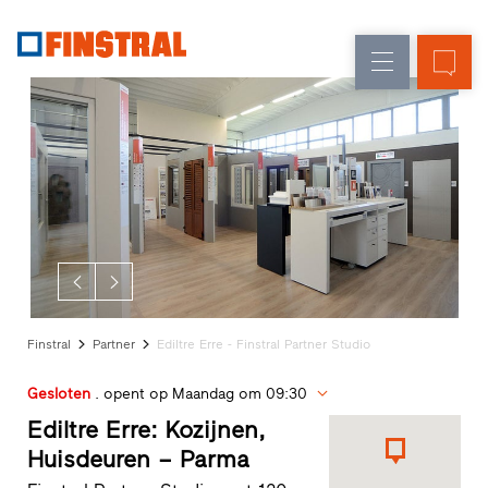
N
Renovatie
Kozijnen
Onderneming
Referenties
Nieuw-/Verbouw
Huisdeuren
Architecten-
Service
Glasgevels
Showroom
Heeze
Showroom
Hoofddorp
Showroom
Apeldoorn
Snelle
Finstral
Partner
Ediltre Erre - Finstral Partner Studio
toegang
Gesloten
. opent op Maandag om 09:30
Ediltre Erre: Kozijnen,
Huisdeuren – Parma