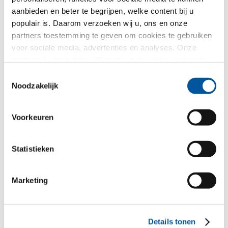
Huisdeuren
aanbieden en beter te begrijpen, welke content bij u
populair is. Daarom verzoeken wij u, ons en onze
Glasgevels
partners toestemming te geven om cookies te gebruiken
voor sociale media, advertenties en analyses. Onze
Renovatie
partners kunnen deze informatie met andere gegevens
combineren, die u aan hen verstrekt heeft of die ze in het
Toestemmingsselectie
Nieuw-/Verbouw
kader van uw gebruik van de diensten hebben
Noodzakelijk
verzameld. Hartelijk dank.
Uw bericht
Voorkeuren
Statistieken
Marketing
Details tonen