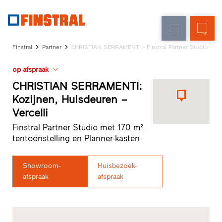
N
Renovatie
Kozijnen
Onderneming
Referenties
Finstral
Partner
CHRISTIAN SERRAMENTI - Finstral Partner Studio
Nieuw-/Verbouw
Huisdeuren
Architecten-
op afspraak
Service
Glasgevels
Showroom
CHRISTIAN SERRAMENTI:
Heeze
Kozijnen, Huisdeuren –
Showroom
Vercelli
Hoofddorp
Showroom
Finstral Partner Studio met 170 m²
Apeldoorn
tentoonstelling en Planner-kasten.
Snelle
toegang
Showroom-
Huisbezoek-
afspraak
afspraak