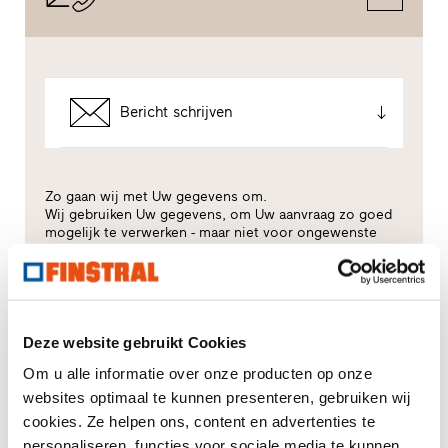
Bericht schrijven
Zo gaan wij met Uw gegevens om.
Wij gebruiken Uw gegevens, om Uw aanvraag zo goed
mogelijk te verwerken - maar niet voor ongewenste
reclame. Hiervoor geven wij U rechtstreeks door aan
de desbetreffende dealer - ook alleen voor dit doel. Alle
details van de gegevensverwerking worden beschreven
in dit
privacybeleid
.
Deze website gebruikt Cookies
Voor welk thema heeft u vooral interesse?
Om u alle informatie over onze producten op onze
websites optimaal te kunnen presenteren, gebruiken wij
Kozijnen
cookies. Ze helpen ons, content en advertenties te
personaliseren, functies voor sociale media te kunnen