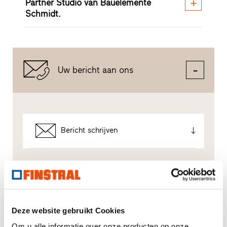
Partner Studio van Bauelemente
Schmidt.
Uw bericht aan ons
Bericht schrijven
Zo gaan wij met Uw gegevens om.
Wij gebruiken Uw gegevens, om Uw aanvraag zo goed
mogelijk te verwerken - maar niet voor ongewenste
reclame. Hiervoor geven wij U rechtstreeks door aan
de desbetreffende dealer - ook alleen voor dit doel. Alle
Deze website gebruikt Cookies
details van de gegevensverwerking worden beschreven
Om u alle informatie over onze producten op onze