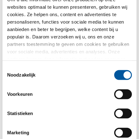
in dit
privacybeleid
.
websites optimaal te kunnen presenteren, gebruiken wij
cookies. Ze helpen ons, content en advertenties te
Voor welk thema heeft u vooral interesse?
personaliseren, functies voor sociale media te kunnen
aanbieden en beter te begrijpen, welke content bij u
Kozijnen
populair is. Daarom verzoeken wij u, ons en onze
partners toestemming te geven om cookies te gebruiken
Huisdeuren
voor sociale media, advertenties en analyses. Onze
partners kunnen deze informatie met andere gegevens
Glasgevels
combineren, die u aan hen verstrekt heeft of die ze in het
Toestemmingsselectie
kader van uw gebruik van de diensten hebben
Noodzakelijk
Renovatie
verzameld. Hartelijk dank.
Nieuw-/Verbouw
Voorkeuren
Statistieken
Uw bericht
Marketing