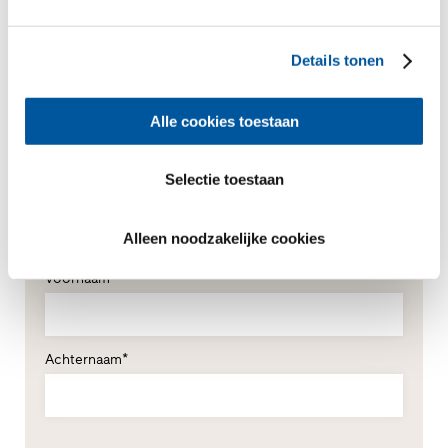
Details tonen
Alle cookies toestaan
Uw persoonlijke gegevens
Selectie toestaan
*Verplichte velden
Meneer
Mevrouw
Alleen noodzakelijke cookies
Voornaam*
Achternaam*