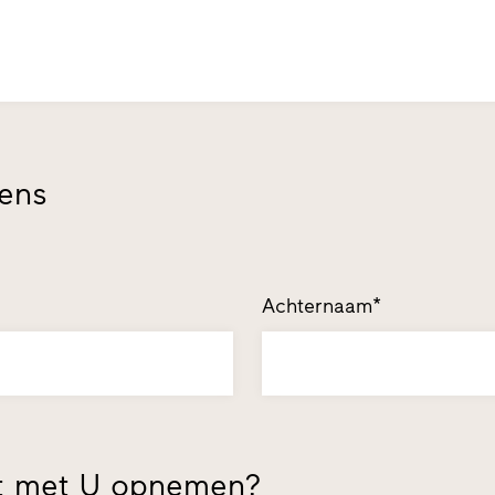
vens
Achternaam*
t met U opnemen?