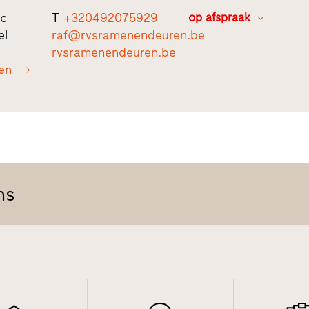
1c
T
+320492075929
op afspraak
el
raf@rvsramenendeuren.be
rvsramenendeuren.be
en
ns