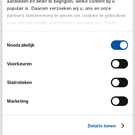
aanbieden en beter te begrijpen, welke content bij u
Glasgevels
populair is. Daarom verzoeken wij u, ons en onze
partners toestemming te geven om cookies te gebruiken
Renovatie
voor sociale media, advertenties en analyses. Onze
partners kunnen deze informatie met andere gegevens
Nieuw-/Verbouw
combineren, die u aan hen verstrekt heeft of die ze in het
Toestemmingsselectie
kader van uw gebruik van de diensten hebben
Noodzakelijk
verzameld. Hartelijk dank.
Uw bericht
Voorkeuren
Statistieken
Marketing
Details tonen
Uw persoonlijke gegevens