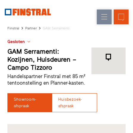
N
Renovatie
Kozijnen
Onderneming
Referenties
Finstral
Partner
GAM Serramenti
Nieuw-/Verbouw
Huisdeuren
Architecten-
Gesloten
Service
Glasgevels
Showroom
GAM Serramenti:
Heeze
Kozijnen, Huisdeuren –
Showroom
Campo Tizzoro
Hoofddorp
Showroom
Handelspartner Finstral met 85 m²
Apeldoorn
tentoonstelling en Planner-kasten.
Snelle
toegang
Showroom-
Huisbezoek-
afspraak
afspraak