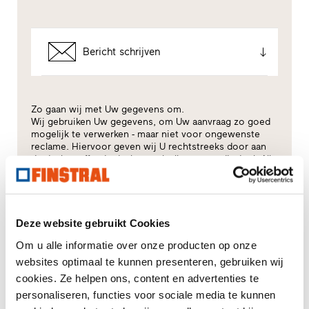
Bericht schrijven
Zo gaan wij met Uw gegevens om.
Wij gebruiken Uw gegevens, om Uw aanvraag zo goed
mogelijk te verwerken - maar niet voor ongewenste
reclame. Hiervoor geven wij U rechtstreeks door aan
de desbetreffende dealer - ook alleen voor dit doel. Alle
details van de gegevensverwerking worden beschreven
in dit
privacybeleid
.
Voor welk thema heeft u vooral interesse?
Deze website gebruikt Cookies
Om u alle informatie over onze producten op onze
Kozijnen
websites optimaal te kunnen presenteren, gebruiken wij
cookies. Ze helpen ons, content en advertenties te
Huisdeuren
personaliseren, functies voor sociale media te kunnen