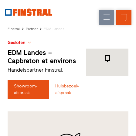
N
Renovatie
Kozijnen
Onderneming
Referenties
Finstral
Partner
EDM Landes
Nieuw-/Verbouw
Huisdeuren
Architecten-
Gesloten
Service
Glasgevels
Showroom
EDM Landes –
Heeze
Capbreton et environs
Showroom
Handelspartner Finstral.
Hoofddorp
Showroom
Apeldoorn
Showroom-
Huisbezoek-
Snelle
afspraak
afspraak
toegang