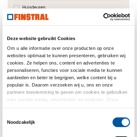
Huisdeuren
Glasgevels
Renovatie
Deze website gebruikt Cookies
Om u alle informatie over onze producten op onze
Nieuw-/Verbouw
websites optimaal te kunnen presenteren, gebruiken wij
cookies. Ze helpen ons, content en advertenties te
personaliseren, functies voor sociale media te kunnen
Uw bericht
aanbieden en beter te begrijpen, welke content bij u
populair is. Daarom verzoeken wij u, ons en onze
partners toestemming te geven om cookies te gebruiken
voor sociale media, advertenties en analyses. Onze
partners kunnen deze informatie met andere gegevens
combineren, die u aan hen verstrekt heeft of die ze in het
Toestemmingsselectie
kader van uw gebruik van de diensten hebben
Noodzakelijk
verzameld. Hartelijk dank.