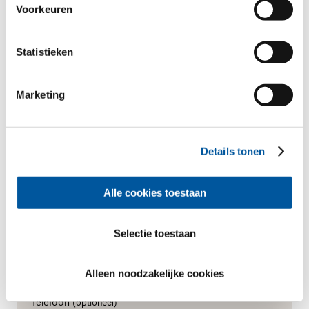
Voorkeuren
Uw persoonlijke gegevens
*Verplichte velden
Statistieken
Meneer
Mevrouw
Marketing
Voornaam*
Details tonen
Achternaam*
Alle cookies toestaan
Hoe mogen wij contact met U opnemen?
Selectie toestaan
E-Mail*
Alleen noodzakelijke cookies
Telefoon
(optioneel)