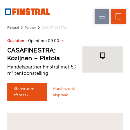
N
Renovatie
Kozijnen
Onderneming
Referenties
Finstral
Partner
CASAFINESTRA
Nieuw-/Verbouw
Huisdeuren
Architecten-
Gesloten
Opent om 09:00
Service
Glasgevels
Showroom
CASAFINESTRA:
Heeze
Kozijnen – Pistoia
Showroom
Handelspartner Finstral met 50
Hoofddorp
m² tentoonstelling.
Showroom
Apeldoorn
Snelle
Showroom-
Huisbezoek-
toegang
afspraak
afspraak