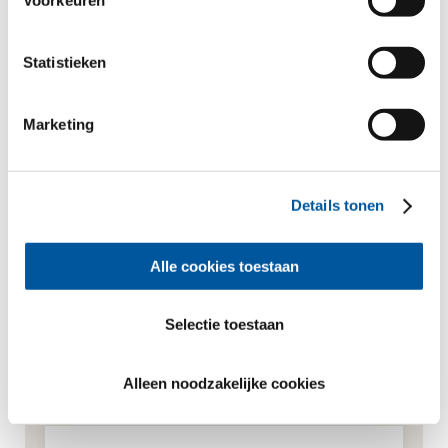
Uw persoonlijke gegevens
*Verplichte velden
Statistieken
Meneer
Mevrouw
Voornaam*
Marketing
Achternaam*
Details tonen
Alle cookies toestaan
Hoe mogen wij contact met U opnemen?
Selectie toestaan
E-Mail*
Alleen noodzakelijke cookies
Telefoon
(optioneel)