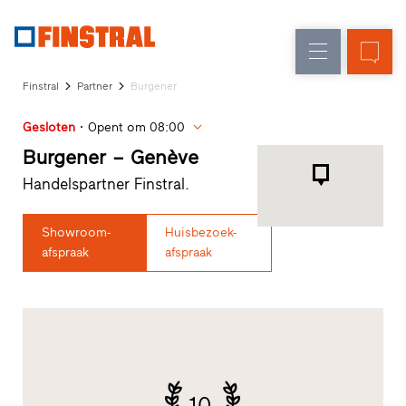
N
Renovatie
Kozijnen
Onderneming
Referenties
Finstral
Partner
Burgener
Nieuw-/Verbouw
Huisdeuren
Architecten-
Gesloten
Opent om 08:00
Service
Glasgevels
Showroom
Burgener – Genève
Heeze
Handelspartner Finstral.
Showroom
Hoofddorp
Showroom
Showroom-
Huisbezoek-
Apeldoorn
afspraak
afspraak
Snelle
toegang
10