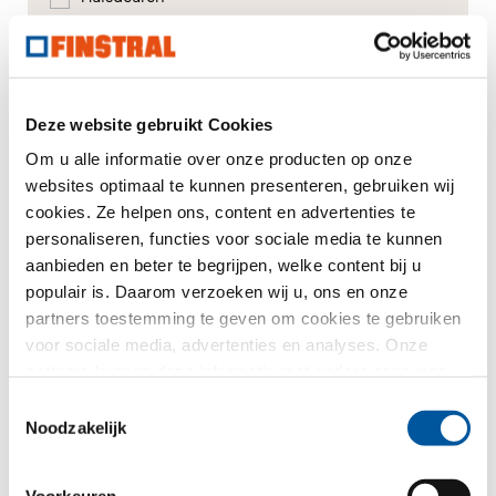
Glasgevels
Renovatie
Deze website gebruikt Cookies
Nieuw-/Verbouw
Om u alle informatie over onze producten op onze
websites optimaal te kunnen presenteren, gebruiken wij
cookies. Ze helpen ons, content en advertenties te
personaliseren, functies voor sociale media te kunnen
Uw bericht
aanbieden en beter te begrijpen, welke content bij u
populair is. Daarom verzoeken wij u, ons en onze
partners toestemming te geven om cookies te gebruiken
voor sociale media, advertenties en analyses. Onze
partners kunnen deze informatie met andere gegevens
combineren, die u aan hen verstrekt heeft of die ze in het
Toestemmingsselectie
kader van uw gebruik van de diensten hebben
Noodzakelijk
verzameld. Hartelijk dank.
Voorkeuren