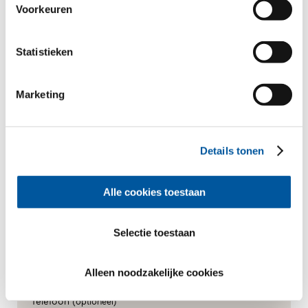
Voorkeuren
Uw persoonlijke gegevens
*Verplichte velden
Statistieken
Meneer
Mevrouw
Marketing
Voornaam*
Details tonen
Achternaam*
Alle cookies toestaan
Hoe mogen wij contact met U opnemen?
Selectie toestaan
E-Mail*
Alleen noodzakelijke cookies
Telefoon
(optioneel)