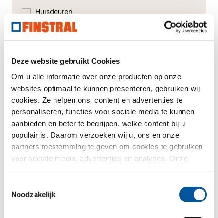
Huisdeuren
Glasgevels
Renovatie
Deze website gebruikt Cookies
Om u alle informatie over onze producten op onze
Nieuw-/Verbouw
websites optimaal te kunnen presenteren, gebruiken wij
cookies. Ze helpen ons, content en advertenties te
personaliseren, functies voor sociale media te kunnen
Uw bericht
aanbieden en beter te begrijpen, welke content bij u
populair is. Daarom verzoeken wij u, ons en onze
partners toestemming te geven om cookies te gebruiken
voor sociale media, advertenties en analyses. Onze
partners kunnen deze informatie met andere gegevens
combineren, die u aan hen verstrekt heeft of die ze in het
Toestemmingsselectie
kader van uw gebruik van de diensten hebben
Noodzakelijk
verzameld. Hartelijk dank.