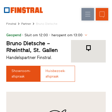
N
Renovatie
Kozijnen
Onderneming
Referenties
Finstral
Partner
Bruno Dietsche
Nieuw-/Verbouw
Huisdeuren
Architecten-
Geopend
Sluit om 12:00
heropent om 13:00
Service
Glasgevels
Showroom
Bruno Dietsche –
Heeze
Rheinthal, St. Gallen
Showroom
Handelspartner Finstral.
Hoofddorp
Showroom
Apeldoorn
Showroom-
Huisbezoek-
Snelle
afspraak
afspraak
toegang