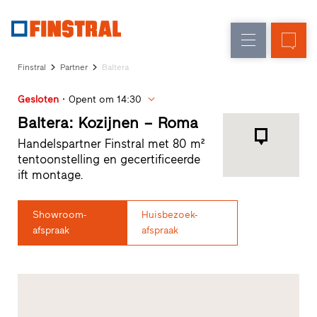
N
Renovatie
Kozijnen
Onderneming
Referenties
Finstral
Partner
Baltera
Nieuw-/Verbouw
Huisdeuren
Architecten-
Gesloten
Opent om 14:30
Service
Glasgevels
Showroom
Baltera: Kozijnen – Roma
Heeze
Handelspartner Finstral met 80 m²
Showroom
tentoonstelling en gecertificeerde
Hoofddorp
ift montage.
Showroom
Apeldoorn
Snelle
Showroom-
Huisbezoek-
toegang
afspraak
afspraak