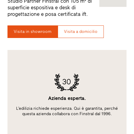
Studio Partner Finstral con 105 m² di
superficie espositiva e desk di
progettazione e posa certificata ift.
Visita in showroom
Visita a domicilio
30
Azienda esperta.
L’edilizia richiede esperienza. Qui è garantita, perché
S
ft
questa azienda collabora con Finstral dal 1996.
A