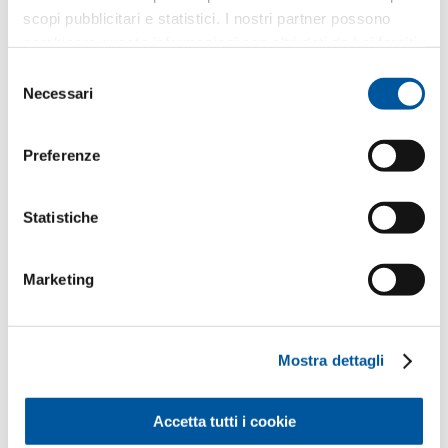
Scrivere un messaggio
scopi pubblicitari e statistici. I nostri partner possono
combinare queste informazioni con altri dati da Lei forniti
o raccolti nell’ambito del Suo utilizzo del sito web.
Selezione
Necessari
del
Come utilizziamo i Suoi dati?
Finstral utilizza i Suoi dati solo per elaborare la Sua
consenso
richiesta – e non per l’invio di eventuali materiali
Preferenze
pubblicitari non desiderati. Inoltriamo i Suoi dati al
rivenditore partner selezionato esclusivamente a
questo scopo. Tutti i dettagli sul trattamento dei dati
sono descritti nella presente
informativa privacy
.
Statistiche
Quale argomento Le interessa?
Marketing
Finestre
Mostra dettagli
Porte d’ingresso
Pareti vetrate
Accetta tutti i cookie