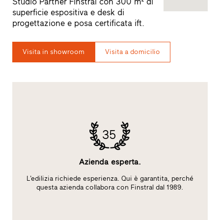
Studio Partner Finstral con 300 m² di
superficie espositiva e desk di
progettazione e posa certificata ift.
Visita in showroom
Visita a domicilio
35
Azienda esperta.
L’edilizia richiede esperienza. Qui è garantita, perché
S
ft
questa azienda collabora con Finstral dal 1989.
A