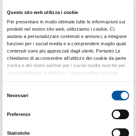
Scrivere un messaggio
Questo sito web utilizza i cookie
Per presentare in modo ottimale tutte le informazioni sui
prodotti nel nostro sito web, utilizziamo i cookie. Ci
Come utilizziamo i Suoi dati?
Finstral utilizza i Suoi dati solo per elaborare la Sua
aiutano a personalizzare contenuti e annunci, a integrare
richiesta – e non per l’invio di eventuali materiali
funzioni per i social media e a comprendere meglio quali
pubblicitari non desiderati. Inoltriamo i Suoi dati al
contenuti sono più apprezzati dagli utenti. Pertanto Le
rivenditore partner selezionato esclusivamente a
questo scopo. Tutti i dettagli sul trattamento dei dati
chiediamo di acconsentire all’utilizzo dei cookie da parte
sono descritti nella presente
informativa privacy
.
nostra e dei nostri partner per i social media nonché per
scopi pubblicitari e statistici. I nostri partner possono
Quale argomento Le interessa?
combinare queste informazioni con altri dati da Lei forniti
o raccolti nell’ambito del Suo utilizzo del sito web.
Selezione
Finestre
Necessari
del
consenso
Porte d’ingresso
Preferenze
Pareti vetrate
Statistiche