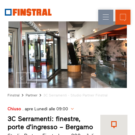
IT
Sostituzione
Finestre
Azienda
Realizzazioni
Nuova
Porte
Servizi
costruzione
d’ingresso
per
il
Pareti
progettista
Programma
vetrate
per
Partner
Finstral
Ricerca
Finstral
Partner
3C Serramenti - Studio Partner Finstral
rivenditori
Collegamenti
Chiuso
. apre Lunedì alle 09:00
rapidi
3C Serramenti: finestre,
porte d’ingresso – Bergamo