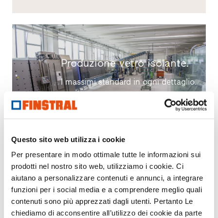
Produzione vetro isolante.
I massimi standard in ogni dettaglio.
Questo sito web utilizza i cookie
Per presentare in modo ottimale tutte le informazioni sui
Sempre di elevata qualità.
prodotti nel nostro sito web, utilizziamo i cookie. Ci
aiutano a personalizzare contenuti e annunci, a integrare
Ci occupiamo direttamente anche della
funzioni per i social media e a comprendere meglio quali
produzione di vetro isolante. Nei nostri moderni
contenuti sono più apprezzati dagli utenti. Pertanto Le
stabilimenti realizziamo vetri isolanti e vetri
chiediamo di acconsentire all’utilizzo dei cookie da parte
temprati di sicurezza di elevata qualità. Solo così