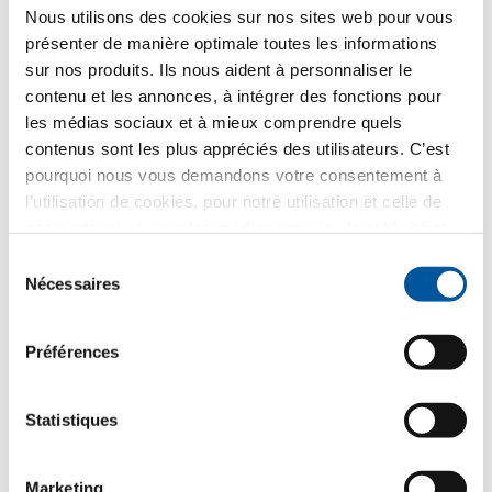
Nous utilisons des cookies sur nos sites web pour vous
présenter de manière optimale toutes les informations
sur nos produits. Ils nous aident à personnaliser le
contenu et les annonces, à intégrer des fonctions pour
les médias sociaux et à mieux comprendre quels
Votre message
contenus sont les plus appréciés des utilisateurs. C’est
pourquoi nous vous demandons votre consentement à
l’utilisation de cookies, pour notre utilisation et celle de
nos partenaires pour les médias sociaux, la publicité et
l’analyse statistique. Nos partenaires peuvent combiner
Écrire un message
Sélection
ces informations avec d’autres données que vous leur
Nécessaires
du
avez fournies ou qu’ils ont collectées dans le cadre de
consentement
votre utilisation des services web. Merci.
Comment utilisons-nous vos données ?
Préférences
Finstral utilise vos informations uniquement pour
répondre à votre demande et non pour l’envoi de
matériel publicitaire non demandé. Nous
Statistiques
communiquons vos données au distributeur partenaire
sélectionné dans ce but uniquement. Tous les détails
sur le traitement des données sont décrits dans la
présente
information sur politique de confidentialité
.
Marketing