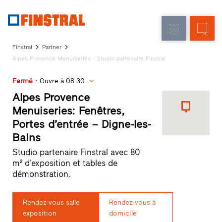
F
Rénovation
Fenêtres
L’entreprise
Références
Finstral
Partner
Construction
Portes
Alpes Provence Menuiseries - Studio partenaire Finstral
Service
neuve
d'entrée
architectes
Fermé
Ouvre à 08:30
Programme
Parois
partenaires
Alpes Provence
Recherche
vitrées
Menuiseries: Fenêtres,
de
Portes d’entrée – Digne-les-
distributeurs
Bains
Accès
rapides
Studio partenaire Finstral avec 80
m² d’exposition et tables de
démonstration.
Rendez-vous salle
Rendez-vous à
exposition
domicile