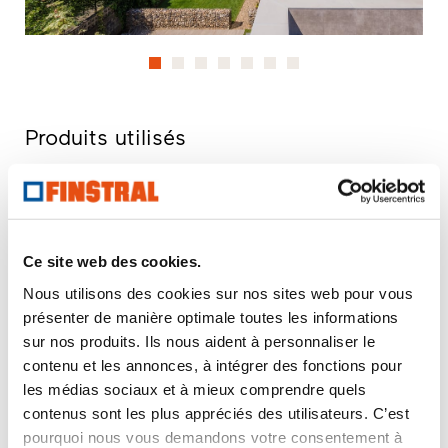
Produits utilisés
U
- Coefficient d'isolation thermique d'une fenêtre
w
R
- Propriétés d'isolation acoustique d'une fenêtre
w
npd
- npd = no performance determined (aucune
Ce site web des cookies.
performance déterminée)
Nous utilisons des cookies sur nos sites web pour vous
présenter de manière optimale toutes les informations
sur nos produits. Ils nous aident à personnaliser le
FIN-Window Nova-line N 90+8
contenu et les annonces, à intégrer des fonctions pour
Aluminium-PVC
les médias sociaux et à mieux comprendre quels
Télécharger la fiche produit
contenus sont les plus appréciés des utilisateurs. C’est
Demandes de descriptif pour appel
pourquoi nous vous demandons votre consentement à