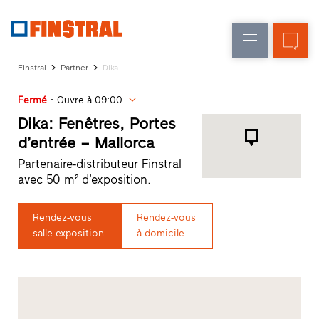
F
Rénovation
Fenêtres
L’entreprise
Références
Finstral
Partner
Dika
Construction
Portes
Service
neuve
d'entrée
Fermé
Ouvre à 09:00
architectes
Programme
Dika: Fenêtres, Portes
Parois
partenaires
d’entrée – Mallorca
Recherche
vitrées
Partenaire-distributeur Finstral
de
avec 50 m² d’exposition.
distributeurs
Accès
rapides
Rendez-vous
Rendez-vous
salle exposition
à domicile