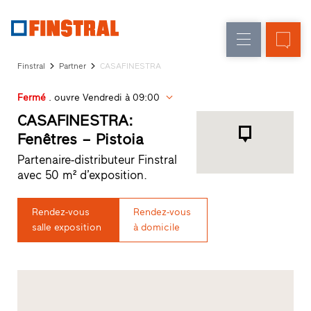
F
Rénovation
Fenêtres
L’entreprise
Références
Finstral
Partner
CASAFINESTRA
Construction
Portes
Service
neuve
d'entrée
Fermé
. ouvre Vendredi à 09:00
architectes
Programme
CASAFINESTRA:
Parois
partenaires
Fenêtres – Pistoia
Recherche
vitrées
Partenaire-distributeur Finstral
de
avec 50 m² d’exposition.
distributeurs
Accès
rapides
Rendez-vous
Rendez-vous
salle exposition
à domicile