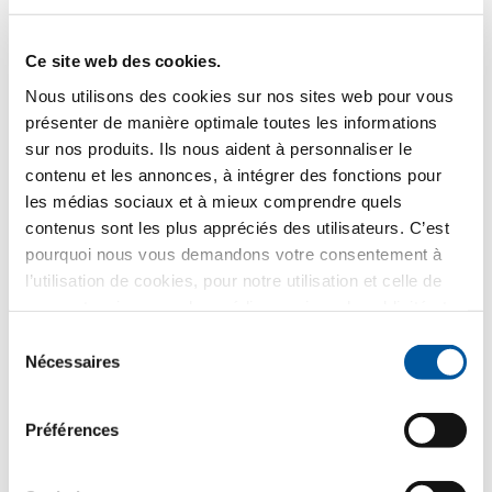
Ce site web des cookies.
CP*
Localité*
Nous utilisons des cookies sur nos sites web pour vous
présenter de manière optimale toutes les informations
sur nos produits. Ils nous aident à personnaliser le
Pays*
contenu et les annonces, à intégrer des fonctions pour
Veuillez sélectionner
les médias sociaux et à mieux comprendre quels
contenus sont les plus appréciés des utilisateurs. C’est
pourquoi nous vous demandons votre consentement à
Votre choix d’ouvrant
l’utilisation de cookies, pour notre utilisation et celle de
nos partenaires pour les médias sociaux, la publicité et
l’analyse statistique. Nos partenaires peuvent combiner
Sélection
ces informations avec d’autres données que vous leur
Nécessaires
du
avez fournies ou qu’ils ont collectées dans le cadre de
consentement
votre utilisation des services web. Merci.
Préférences