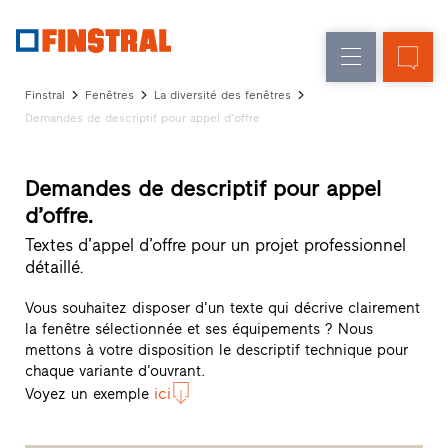
F
Rénovation
Fenêtres
L’entreprise
Références
Finstral
Fenêtres
La diversité des fenêtres
Construction
Portes
Demandes de descriptif pour appel d’offre
Service
neuve
d'entrée
architectes
Programme
Demandes de descriptif pour appel
Parois
partenaires
d’offre.
Recherche
vitrées
de
Textes d’appel d’offre pour un projet professionnel
distributeurs
détaillé.
Accès
rapides
Vous souhaitez disposer d’un texte qui décrive clairement
la fenêtre sélectionnée et ses équipements ? Nous
mettons à votre disposition le descriptif technique pour
chaque variante d’ouvrant.
ici
Voyez un exemple