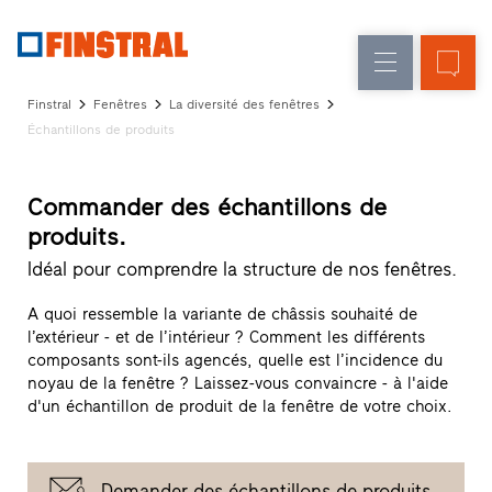
F
Rénovation
Fenêtres
L’entreprise
Références
Finstral
Fenêtres
La diversité des fenêtres
Construction
Portes
Échantillons de produits
Service
neuve
d'entrée
architectes
Programme
Commander des échantillons de
Parois
partenaires
produits.
Recherche
vitrées
de
Idéal pour comprendre la structure de nos fenêtres.
distributeurs
Accès
A quoi ressemble la variante de châssis souhaité de
rapides
l’extérieur - et de l’intérieur ? Comment les différents
composants sont-ils agencés, quelle est l’incidence du
noyau de la fenêtre ? Laissez-vous convaincre - à l'aide
d'un échantillon de produit de la fenêtre de votre choix.
Demander des échantillons de produits