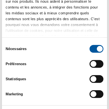
sur nos produits. Ils nous aident à personnaliser le
Veuillez sélectionner
contenu et les annonces, à intégrer des fonctions pour
les médias sociaux et à mieux comprendre quels
contenus sont les plus appréciés des utilisateurs. C’est
Votre choix d’échantillon
pourquoi nous vous demandons votre consentement à
l’utilisation de cookies, pour notre utilisation et celle de
nos partenaires pour les médias sociaux, la publicité et
l’analyse statistique. Nos partenaires peuvent combiner
Sélection
ces informations avec d’autres données que vous leur
Nécessaires
du
avez fournies ou qu’ils ont collectées dans le cadre de
consentement
votre utilisation des services web. Merci.
Préférences
FIN-Window Slim-line 90
Statistiques
PVC-PVC
Votre message
Marketing