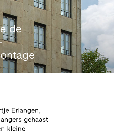
.
de de
–
montage
rtje Erlangen,
gangers gehaast
en kleine