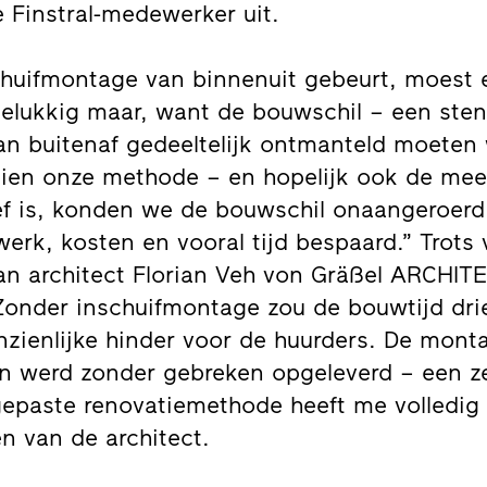
e Finstral-medewerker uit.
huifmontage van binnenuit gebeurt, moest 
elukkig maar, want de bouwschil – een sten
n buitenaf gedeeltelijk ontmanteld moeten
zien onze methode – en hopelijk ook de mees
ef is, konden we de bouwschil onaangeroerd 
werk, kosten en vooral tijd bespaard.” Trots
an architect Florian Veh von Gräßel ARCHITE
onder inschuifmontage zou de bouwtijd drie 
zienlijke hinder voor de huurders. De monta
en werd zonder gebreken opgeleverd – een z
gepaste renovatiemethode heeft me volledig 
n van de architect.