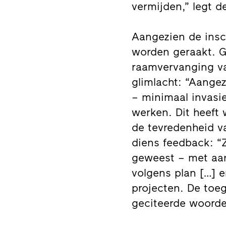
vermijden,” legt d
Aangezien de insc
worden geraakt. G
raamvervanging va
glimlacht: “Aange
– minimaal invasi
werken. Dit heeft 
de tevredenheid v
diens feedback: “Z
geweest – met aan
volgens plan […] 
projecten. De toe
geciteerde woorde