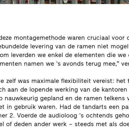
.
deze montagemethode waren cruciaal voor di
ebundelde levering van de ramen niet moge
rom leverden we enkel de elementen die we d
ementen namen we 's avonds terug mee,” ver
zelf was maximale flexibiliteit vereist: het 
ch aan de lopende werking van de kantoren 
p nauwkeurig gepland en de ramen telkens 
t in gebruik waren. Had de tandarts een pat
mer 2. Voerde de audioloog 's ochtends geho
 of deden ander werk – steeds met als doe