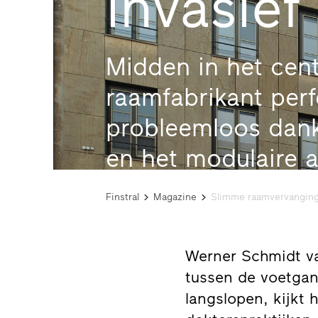
invasief
Midden in het cen
raamfabrikant per
probleemloos dank
en het modulaire 
Finstral
Magazine
Slimme raamvervanging 
Werner Schmidt van
tussen de voetgan
langslopen, kijkt