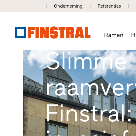
Onderneming
Referenties
Ramen
H
Slimme
raamver
Finstral