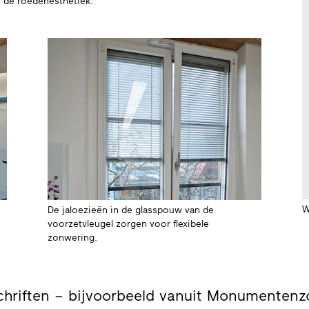
n de roedenesthetiek.
W
De jaloezieën in de glasspouw van de
voorzetvleugel zorgen voor flexibele
zonwering.
chriften – bijvoorbeeld vanuit Monumenten