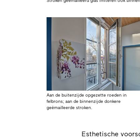
Stroken geëmailleerd glas imiteren ook binne
Aan de buitenzijde opgezette roeden in
felbrons; aan de binnenzijde donkere
geëmailleerde stroken.
Esthetische voors