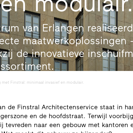
 en modulair
trum van Erlangen realiseer
fecte maatwerkoplossingen 
zij de innovatieve inschuif
assortiment.
met Finstral: minimaal invasief en modulair.
 de Finstral Architectenservice staat in ha
gerszone en de hoofdstraat. Terwijl voorbij
 hij tevreden naar een gebouw met kantoren 