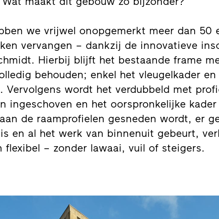
. Wat maakt dit gebouw zo bijzonder?
ebben we vrijwel onopgemerkt meer dan 50 
eken vervangen – dankzij de innovatieve in
Schmidt. Hierbij blijft het bestaande frame m
olledig behouden; enkel het vleugelkader en
. Vervolgens wordt het verdubbeld met profi
n ingeschoven en het oorspronkelijke kader
 aan de raamprofielen gesneden wordt, er ge
is en al het werk van binnenuit gebeurt, ver
flexibel – zonder lawaai, vuil of steigers.