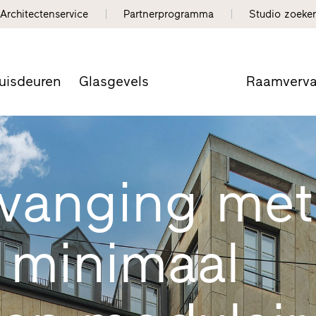
Architectenservice
Partnerprogramma
Studio zoeke
uisdeuren
Glasgevels
Raamverv
vanging met
: minimaal