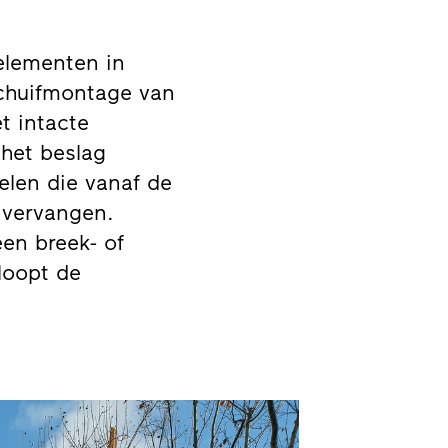
elementen in
schuifmontage van
et intacte
 het beslag
elen die vanaf de
 vervangen.
en breek- of
loopt de