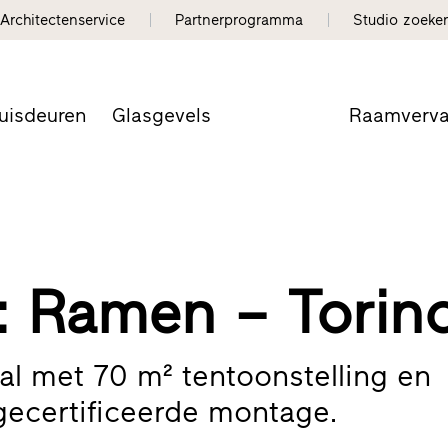
Architectenservice
Partnerprogramma
Studio zoeke
uisdeuren
Glasgevels
Raamverv
: Ramen – Torin
al met 70 m² tentoonstelling en
 gecertificeerde montage.