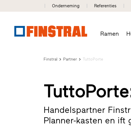
Onderneming
Referenties
Ramen
H
Finstral
Partner
TuttoPorte
TuttoPorte
Handelspartner Finstr
Planner-kasten en ift