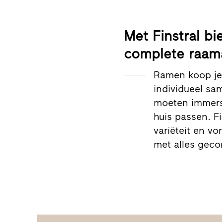
Met Finstral bi
complete raam
Ramen koop je 
individueel sa
moeten immers 
huis passen. Fi
variëteit en vo
met alles gec