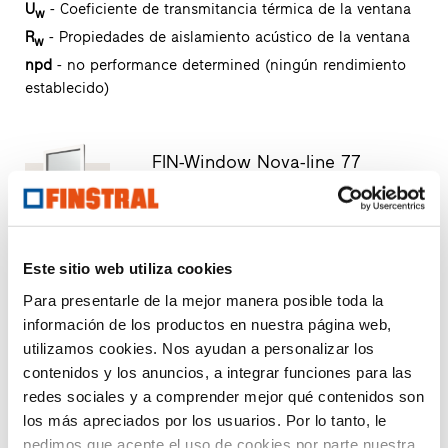
U
- Coeficiente de transmitancia térmica de la ventana
w
R
- Propiedades de aislamiento acústico de la ventana
w
npd
- no performance determined (ningún rendimiento
establecido)
FIN-Window Nova-line 77
PVC-PVC
Descargar ficha técnica de producto
Solicitar textos para mediciones
Este sitio web utiliza cookies
Solicitar muestra del producto
Para presentarle de la mejor manera posible toda la
Solicitar diseños CAD
información de los productos en nuestra página web,
utilizamos cookies. Nos ayudan a personalizar los
contenidos y los anuncios, a integrar funciones para las
FIN-Slide Step-line 160
PVC-PVC
redes sociales y a comprender mejor qué contenidos son
Descargar ficha técnica de producto
los más apreciados por los usuarios. Por lo tanto, le
pedimos que acepte el uso de cookies por parte nuestra
Solicitar textos para mediciones