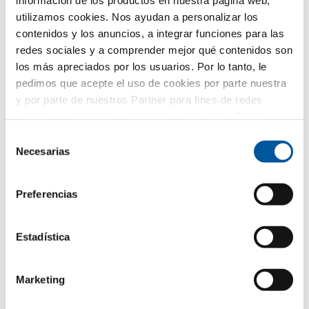
información de los productos en nuestra página web,
utilizamos cookies. Nos ayudan a personalizar los
contenidos y los anuncios, a integrar funciones para las
redes sociales y a comprender mejor qué contenidos son
Cuarterones adheridos en bronce claro por el exterior; en el
los más apreciados por los usuarios. Por lo tanto, le
interior, tiras oscuras esmaltadas.
pedimos que acepte el uso de cookies por parte nuestra
y por parte de nuestros Partner para fines de redes
sociales, publicidad y estadísticas. Nuestros Partner
pueden combinar esta información con otros datos
Selección
proporcionados por usted o recogidos como parte de su
Necesarias
de
uso del sitio web. Gracias.
consentimiento
Preferencias
Estadística
Marketing