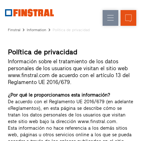
E
Renovación
Ventanas
Empresa
Referencias
Finstral
Information
Política de privacidad
Obra
Puertas
Servicio
nueva
de
para
Política de privacidad
Arquitectos
entrada
Programa
Información sobre el tratamiento de los datos
Finstral
personales de los usuarios que visitan el sitio web
Acristalamientos
Partner
www.finstral.com de acuerdo con el artículo 13 del
Búsqueda
Reglamento UE 2016/679.
de
distribuidores
¿Por qué le proporcionamos esta información?
Enlaces
De acuerdo con el Reglamento UE 2016/679 (en adelante
directos
«Reglamento»), en esta página se describe cómo se
tratan los datos personales de los usuarios que visitan
este sitio web bajo la dirección www.finstral.com.
Esta información no hace referencia a los demás sitios
web, páginas u otros servicios online a los que se pueda