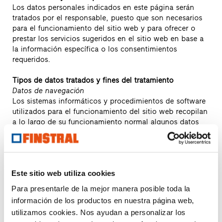
Los datos personales indicados en este página serán
tratados por el responsable, puesto que son necesarios
para el funcionamiento del sitio web y para ofrecer o
prestar los servicios sugeridos en el sitio web en base a
la información específica o los consentimientos
requeridos.
Tipos de datos tratados y fines del tratamiento
Datos de navegación
Los sistemas informáticos y procedimientos de software
utilizados para el funcionamiento del sitio web recopilan
a lo largo de su funcionamiento normal algunos datos
personales cuya transmisión se produce mediante el uso
de protocolos de comunicación de Internet.
A esta categoría de datos pertenecen las direcciones IP
o los nombres de los dominios del ordenador y
Este sitio web utiliza cookies
dispositivos finales utilizados por los usuarios, las
direcciones como URI/URL (Uniform Ressource
Para presentarle de la mejor manera posible toda la
Identifier/Locator) de los recursos solicitados, el horario
información de los productos en nuestra página web,
de la solicitud, los métodos con los que se envió la
utilizamos cookies. Nos ayudan a personalizar los
solicitud al servidor, el tamaño del archivo recibido como