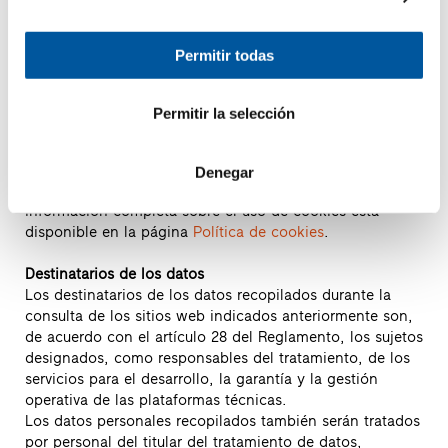
los formularios previstos en el sitio web conllevan la
adquisición de los datos de contacto del remitente
necesarios para responder, así como todos los datos
Permitir todas
personales incluidos en los mensajes.La información
específica se publicará en las páginas sobre la
prestación del servicio correspondiente.
Permitir la selección
Cookies y otros sistemas de seguimiento
Este sitio utiliza cookies técnicas (de navegación y
Denegar
funcionalidad) y cookies de creación de perfiles. La
información completa sobre el uso de cookies está
disponible en la página
Política de cookies
.
Destinatarios de los datos
Los destinatarios de los datos recopilados durante la
consulta de los sitios web indicados anteriormente son,
de acuerdo con el artículo 28 del Reglamento, los sujetos
designados, como responsables del tratamiento, de los
servicios para el desarrollo, la garantía y la gestión
operativa de las plataformas técnicas.
Los datos personales recopilados también serán tratados
por personal del titular del tratamiento de datos,