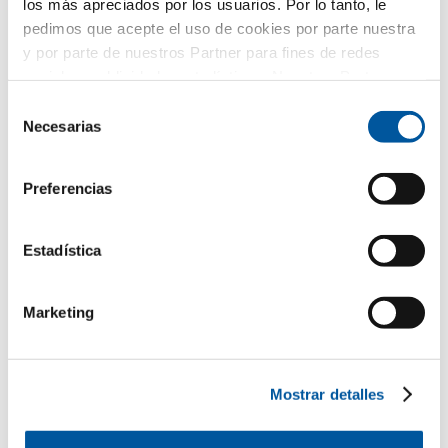
los más apreciados por los usuarios. Por lo tanto, le
Renovación
pedimos que acepte el uso de cookies por parte nuestra
y por parte de nuestros Partner para fines de redes
Obra nueva
sociales, publicidad y estadísticas. Nuestros Partner
pueden combinar esta información con otros datos
Selección
proporcionados por usted o recogidos como parte de su
Necesarias
de
Su mensaje
uso del sitio web. Gracias.
consentimiento
Preferencias
Estadística
Marketing
Sus datos personales
Mostrar detalles
*campo obligatorio