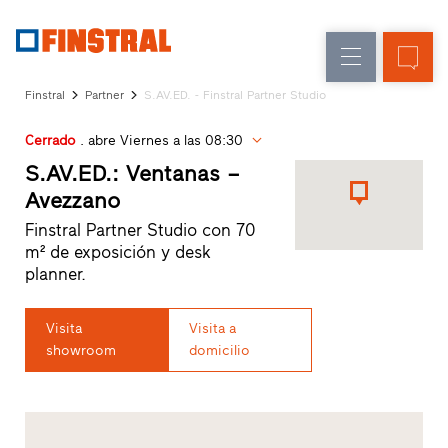
E
Renovación
Ventanas
Empresa
Referencias
Finstral
Partner
S.AV.ED. - Finstral Partner Studio
Obra
Puertas
Servicio
nueva
de
Cerrado
. abre Viernes a las 08:30
para
Arquitectos
entrada
S.AV.ED.: Ventanas –
Programa
Avezzano
Finstral
Acristalamientos
Finstral Partner Studio con 70
Partner
m² de exposición y desk
Búsqueda
planner.
de
distribuidores
Enlaces
Visita
Visita a
directos
showroom
domicilio