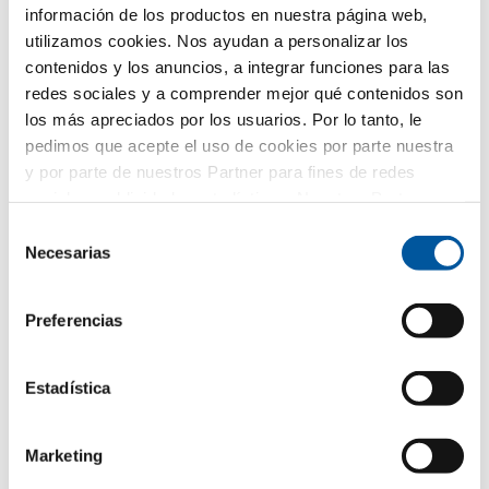
información de los productos en nuestra página web,
¿Qué tema le interesa especialmente?
utilizamos cookies. Nos ayudan a personalizar los
contenidos y los anuncios, a integrar funciones para las
redes sociales y a comprender mejor qué contenidos son
Ventanas
los más apreciados por los usuarios. Por lo tanto, le
pedimos que acepte el uso de cookies por parte nuestra
Puertas de entrada
y por parte de nuestros Partner para fines de redes
sociales, publicidad y estadísticas. Nuestros Partner
Acristalamientos
pueden combinar esta información con otros datos
Selección
proporcionados por usted o recogidos como parte de su
Renovación
Necesarias
de
uso del sitio web. Gracias.
consentimiento
Obra nueva
Preferencias
Su mensaje
Estadística
Marketing