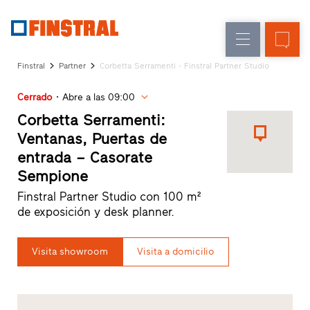
E
Renovación
Ventanas
Empresa
Referencias
Finstral
Partner
Corbetta Serramenti - Finstral Partner Studio
Obra
Puertas
Servicio
nueva
de
Cerrado
Abre a las 09:00
para
Arquitectos
entrada
Corbetta Serramenti:
Programa
Ventanas, Puertas de
Finstral
Acristalamientos
entrada – Casorate
Partner
Sempione
Búsqueda
de
Finstral Partner Studio con 100 m²
distribuidores
de exposición y desk planner.
Enlaces
directos
Visita showroom
Visita a domicilio