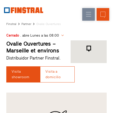
E
Renovación
Ventanas
Empresa
Referencias
Finstral
Partner
Ovalie Ouvertures
Obra
Puertas
Servicio
nueva
de
Cerrado
. abre Lunes a las 08:00
para
Arquitectos
entrada
Ovalie Ouvertures –
Programa
Marseille et environs
Finstral
Acristalamientos
Distribuidor Partner Finstral.
Partner
Búsqueda
de
Visita
Visita a
distribuidores
showroom
domicilio
Enlaces
directos