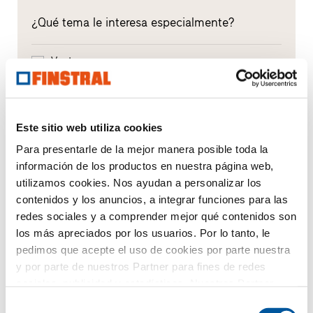
¿Qué tema le interesa especialmente?
Ventanas
Puertas de entrada
Este sitio web utiliza cookies
Acristalamientos
Para presentarle de la mejor manera posible toda la
Renovación
información de los productos en nuestra página web,
utilizamos cookies. Nos ayudan a personalizar los
Obra nueva
contenidos y los anuncios, a integrar funciones para las
redes sociales y a comprender mejor qué contenidos son
los más apreciados por los usuarios. Por lo tanto, le
Su mensaje
pedimos que acepte el uso de cookies por parte nuestra
y por parte de nuestros Partner para fines de redes
sociales, publicidad y estadísticas. Nuestros Partner
pueden combinar esta información con otros datos
Selección