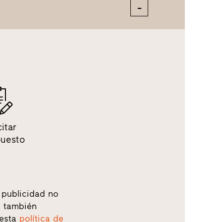
citar
puesto
 publicidad no
o, también
 esta
política de