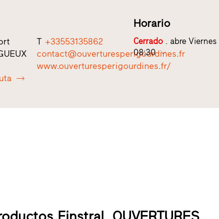
Horario
ort
T
+33553135862
Cerrado
. abre Viernes 
08:30
IGUEUX
contact@ouverturesperigourdines.fr
www.ouverturesperigourdines.fr/
ruta
productos Finstral, OUVERTURES